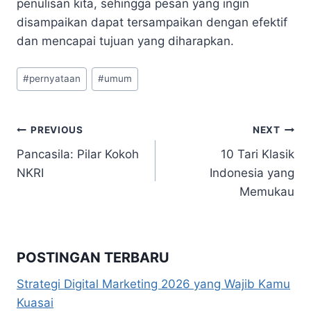
penulisan kita, sehingga pesan yang ingin
disampaikan dapat tersampaikan dengan efektif
dan mencapai tujuan yang diharapkan.
Post
#
pernyataan
#
umum
Tags:
Navigasi
PREVIOUS
NEXT
Pancasila: Pilar Kokoh
10 Tari Klasik
pos
NKRI
Indonesia yang
Memukau
POSTINGAN TERBARU
Strategi Digital Marketing 2026 yang Wajib Kamu
Kuasai