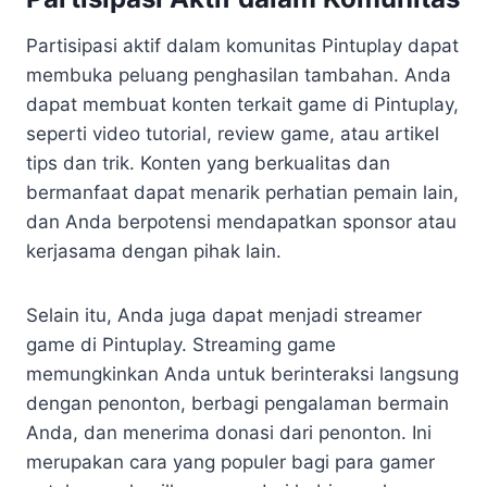
Partisipasi aktif dalam komunitas Pintuplay dapat
membuka peluang penghasilan tambahan. Anda
dapat membuat konten terkait game di Pintuplay,
seperti video tutorial, review game, atau artikel
tips dan trik. Konten yang berkualitas dan
bermanfaat dapat menarik perhatian pemain lain,
dan Anda berpotensi mendapatkan sponsor atau
kerjasama dengan pihak lain.
Selain itu, Anda juga dapat menjadi streamer
game di Pintuplay. Streaming game
memungkinkan Anda untuk berinteraksi langsung
dengan penonton, berbagi pengalaman bermain
Anda, dan menerima donasi dari penonton. Ini
merupakan cara yang populer bagi para gamer