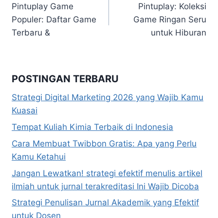
Pintuplay Game
Pintuplay: Koleksi
pos
Populer: Daftar Game
Game Ringan Seru
Terbaru &
untuk Hiburan
POSTINGAN TERBARU
Strategi Digital Marketing 2026 yang Wajib Kamu
Kuasai
Tempat Kuliah Kimia Terbaik di Indonesia
Cara Membuat Twibbon Gratis: Apa yang Perlu
Kamu Ketahui
Jangan Lewatkan! strategi efektif menulis artikel
ilmiah untuk jurnal terakreditasi Ini Wajib Dicoba
Strategi Penulisan Jurnal Akademik yang Efektif
untuk Dosen