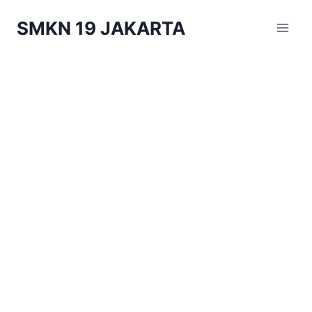
Skip
SMKN 19 JAKARTA
to
content