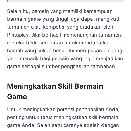
Selain itu, pemain yang memiliki kemampuan
bermain game yang tinggi juga dapat mengikuti
turnamen atau kompetisi yang diadakan oleh
Pintuplay. Jika berhasil memenangkan turnamen,
mereka berkesempatan untuk mendapatkan
hadiah yang cukup besar. Ini merupakan peluang
yang menarik bagi pemain yang ingin menjadikan
game sebagai sumber penghasilan tambahan.
Meningkatkan Skill Bermain
Game
Untuk meningkatkan potensi penghasilan Anda,
penting untuk terus meningkatkan skill bermain
game Anda. Salah satu caranya adalah dengan