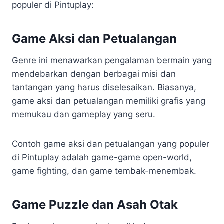
populer di Pintuplay:
Game Aksi dan Petualangan
Genre ini menawarkan pengalaman bermain yang
mendebarkan dengan berbagai misi dan
tantangan yang harus diselesaikan. Biasanya,
game aksi dan petualangan memiliki grafis yang
memukau dan gameplay yang seru.
Contoh game aksi dan petualangan yang populer
di Pintuplay adalah game-game open-world,
game fighting, dan game tembak-menembak.
Game Puzzle dan Asah Otak