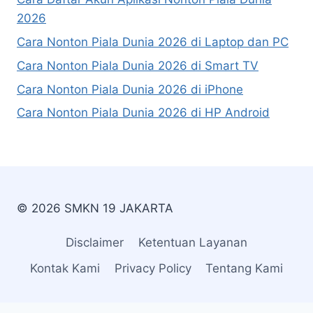
2026
Cara Nonton Piala Dunia 2026 di Laptop dan PC
Cara Nonton Piala Dunia 2026 di Smart TV
Cara Nonton Piala Dunia 2026 di iPhone
Cara Nonton Piala Dunia 2026 di HP Android
© 2026 SMKN 19 JAKARTA
Disclaimer
Ketentuan Layanan
Kontak Kami
Privacy Policy
Tentang Kami