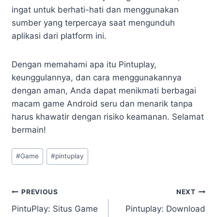
ingat untuk berhati-hati dan menggunakan
sumber yang terpercaya saat mengunduh
aplikasi dari platform ini.
Dengan memahami apa itu Pintuplay,
keunggulannya, dan cara menggunakannya
dengan aman, Anda dapat menikmati berbagai
macam game Android seru dan menarik tanpa
harus khawatir dengan risiko keamanan. Selamat
bermain!
Post
#
Game
#
pintuplay
Tags:
Navigasi
PREVIOUS
NEXT
PintuPlay: Situs Game
Pintuplay: Download
pos