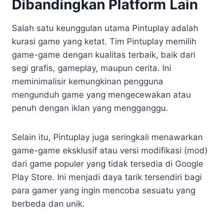
Dibandingkan Platform Lain
Salah satu keunggulan utama Pintuplay adalah
kurasi game yang ketat. Tim Pintuplay memilih
game-game dengan kualitas terbaik, baik dari
segi grafis, gameplay, maupun cerita. Ini
meminimalisir kemungkinan pengguna
mengunduh game yang mengecewakan atau
penuh dengan iklan yang mengganggu.
Selain itu, Pintuplay juga seringkali menawarkan
game-game eksklusif atau versi modifikasi (mod)
dari game populer yang tidak tersedia di Google
Play Store. Ini menjadi daya tarik tersendiri bagi
para gamer yang ingin mencoba sesuatu yang
berbeda dan unik.