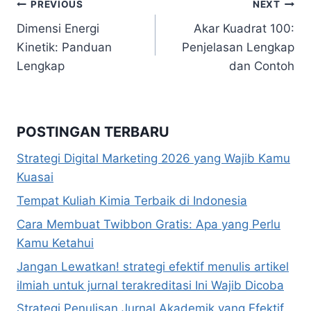
Navigasi
PREVIOUS
NEXT
Dimensi Energi
Akar Kuadrat 100:
pos
Kinetik: Panduan
Penjelasan Lengkap
Lengkap
dan Contoh
POSTINGAN TERBARU
Strategi Digital Marketing 2026 yang Wajib Kamu
Kuasai
Tempat Kuliah Kimia Terbaik di Indonesia
Cara Membuat Twibbon Gratis: Apa yang Perlu
Kamu Ketahui
Jangan Lewatkan! strategi efektif menulis artikel
ilmiah untuk jurnal terakreditasi Ini Wajib Dicoba
Strategi Penulisan Jurnal Akademik yang Efektif