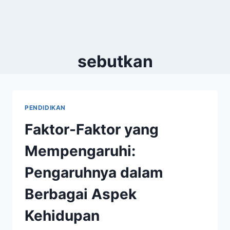
sebutkan
PENDIDIKAN
Faktor-Faktor yang
Mempengaruhi:
Pengaruhnya dalam
Berbagai Aspek
Kehidupan