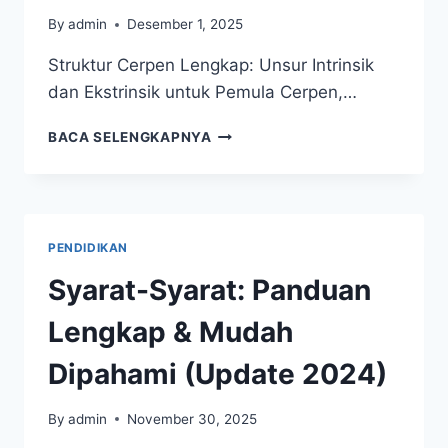
By
admin
Desember 1, 2025
Struktur Cerpen Lengkap: Unsur Intrinsik
dan Ekstrinsik untuk Pemula Cerpen,…
STRUKTUR
BACA SELENGKAPNYA
CERPEN
LENGKAP:
UNSUR
INTRINSIK
DAN
PENDIDIKAN
EKSTRINSIK
UNTUK
Syarat-Syarat: Panduan
PEMULA
Lengkap & Mudah
Dipahami (Update 2024)
By
admin
November 30, 2025