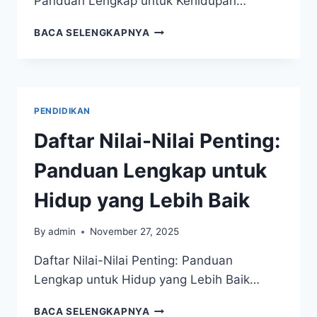
Panduan Lengkap untuk Kehidupan…
50
BACA SELENGKAPNYA
ALAT
ELEKTRONIK
YANG
WAJIB
DIKETAHUI:
PENDIDIKAN
PANDUAN
LENGKAP
Daftar Nilai-Nilai Penting:
UNTUK
KEHIDUPAN
Panduan Lengkap untuk
MODERN
Hidup yang Lebih Baik
By
admin
November 27, 2025
Daftar Nilai-Nilai Penting: Panduan
Lengkap untuk Hidup yang Lebih Baik…
DAFTAR
BACA SELENGKAPNYA