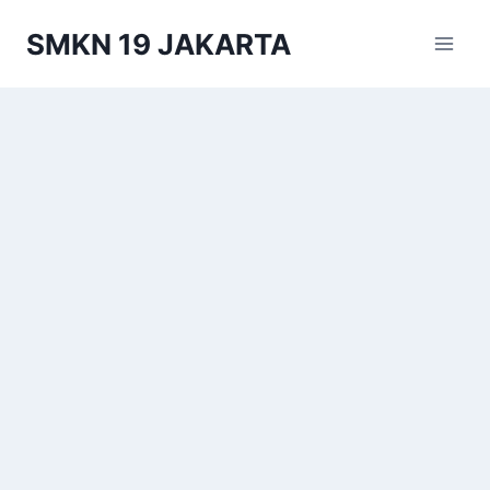
Skip
SMKN 19 JAKARTA
to
content