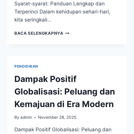
Syarat-syarat: Panduan Lengkap dan
Terperinci Dalam kehidupan sehari-hari,
kita seringkali…
SYARAT-
BACA SELENGKAPNYA
SYARAT:
PANDUAN
LENGKAP
&
MUDAH
PENDIDIKAN
DIPAHAMI
(UPDATE
Dampak Positif
2024)
Globalisasi: Peluang dan
Kemajuan di Era Modern
By
admin
November 28, 2025
Dampak Positif Globalisasi: Peluang dan