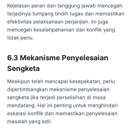
Kejelasan peran dan tanggung jawab mencegah
terjadinya tumpang tindih tugas dan memastikan
efektivitas pelaksanaan perjanjian. Ini juga
mencegah kesalahpahaman dan konflik yang
tidak perlu.
6.3 Mekanisme Penyelesaian
Sengketa
Meskipun telah mencapai kesepakatan, perlu
dipertimbangkan mekanisme penyelesaian
sengketa jika terjadi perselisihan di masa
mendatang. Hal ini penting untuk menghindari
eskalasi konflik dan memastikan penyelesaian
masalah yang adil.