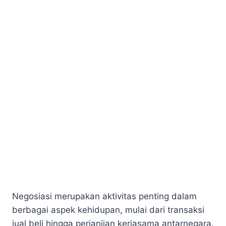
Negosiasi merupakan aktivitas penting dalam
berbagai aspek kehidupan, mulai dari transaksi
jual beli hingga perjanjian kerjasama antarnegara.