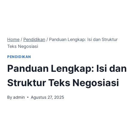
Home
/
Pendidikan
/
Panduan Lengkap: Isi dan Struktur
Teks Negosiasi
PENDIDIKAN
Panduan Lengkap: Isi dan
Struktur Teks Negosiasi
By
admin
Agustus 27, 2025