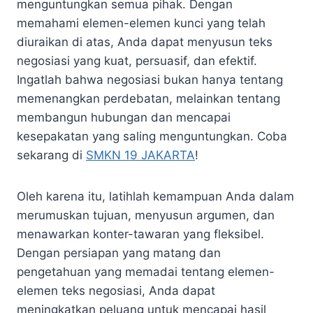
menguntungkan semua pihak. Dengan
memahami elemen-elemen kunci yang telah
diuraikan di atas, Anda dapat menyusun teks
negosiasi yang kuat, persuasif, dan efektif.
Ingatlah bahwa negosiasi bukan hanya tentang
memenangkan perdebatan, melainkan tentang
membangun hubungan dan mencapai
kesepakatan yang saling menguntungkan. Coba
sekarang di
SMKN 19 JAKARTA
!
Oleh karena itu, latihlah kemampuan Anda dalam
merumuskan tujuan, menyusun argumen, dan
menawarkan konter-tawaran yang fleksibel.
Dengan persiapan yang matang dan
pengetahuan yang memadai tentang elemen-
elemen teks negosiasi, Anda dapat
meningkatkan peluang untuk mencapai hasil