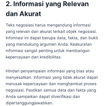
2. Informasi yang Relevan
dan Akurat
Teks negosiasi harus mengandung informasi
yang relevan dan akurat terkait objek negosiasi.
Informasi ini dapat berupa data, fakta, dan bukti
yang mendukung argumen Anda. Keakuratan
informasi sangat penting untuk membangun
kepercayaan dan kredibilitas.
Hindari penyampaian informasi yang bias atau
menyesatkan. Informasi yang tidak akurat dapat
merusak kepercayaan dan menghambat proses
negosiasi. Pastikan semua data dan fakta yang
Anda sampaikan dapat diverifikasi dan
dipertanggungjawabkan.