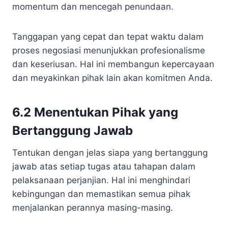
momentum dan mencegah penundaan.
Tanggapan yang cepat dan tepat waktu dalam
proses negosiasi menunjukkan profesionalisme
dan keseriusan. Hal ini membangun kepercayaan
dan meyakinkan pihak lain akan komitmen Anda.
6.2 Menentukan Pihak yang
Bertanggung Jawab
Tentukan dengan jelas siapa yang bertanggung
jawab atas setiap tugas atau tahapan dalam
pelaksanaan perjanjian. Hal ini menghindari
kebingungan dan memastikan semua pihak
menjalankan perannya masing-masing.