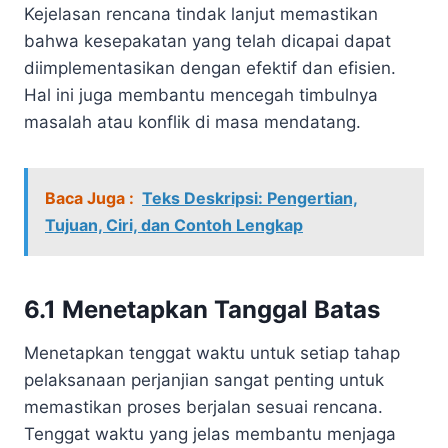
Kejelasan rencana tindak lanjut memastikan
bahwa kesepakatan yang telah dicapai dapat
diimplementasikan dengan efektif dan efisien.
Hal ini juga membantu mencegah timbulnya
masalah atau konflik di masa mendatang.
Baca Juga :
Teks Deskripsi: Pengertian,
Tujuan, Ciri, dan Contoh Lengkap
6.1 Menetapkan Tanggal Batas
Menetapkan tenggat waktu untuk setiap tahap
pelaksanaan perjanjian sangat penting untuk
memastikan proses berjalan sesuai rencana.
Tenggat waktu yang jelas membantu menjaga