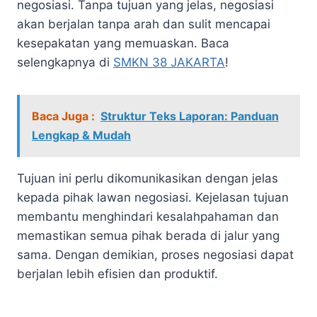
negosiasi. Tanpa tujuan yang jelas, negosiasi
akan berjalan tanpa arah dan sulit mencapai
kesepakatan yang memuaskan. Baca
selengkapnya di
SMKN 38 JAKARTA
!
Baca Juga :
Struktur Teks Laporan: Panduan
Lengkap & Mudah
Tujuan ini perlu dikomunikasikan dengan jelas
kepada pihak lawan negosiasi. Kejelasan tujuan
membantu menghindari kesalahpahaman dan
memastikan semua pihak berada di jalur yang
sama. Dengan demikian, proses negosiasi dapat
berjalan lebih efisien dan produktif.