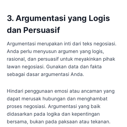
3. Argumentasi yang Logis
dan Persuasif
Argumentasi merupakan inti dari teks negosiasi.
Anda perlu menyusun argumen yang logis,
rasional, dan persuasif untuk meyakinkan pihak
lawan negosiasi. Gunakan data dan fakta
sebagai dasar argumentasi Anda.
Hindari penggunaan emosi atau ancaman yang
dapat merusak hubungan dan menghambat
proses negosiasi. Argumentasi yang baik
didasarkan pada logika dan kepentingan
bersama, bukan pada paksaan atau tekanan.