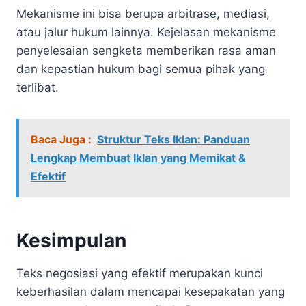
Mekanisme ini bisa berupa arbitrase, mediasi,
atau jalur hukum lainnya. Kejelasan mekanisme
penyelesaian sengketa memberikan rasa aman
dan kepastian hukum bagi semua pihak yang
terlibat.
Baca Juga :
Struktur Teks Iklan: Panduan
Lengkap Membuat Iklan yang Memikat &
Efektif
Kesimpulan
Teks negosiasi yang efektif merupakan kunci
keberhasilan dalam mencapai kesepakatan yang