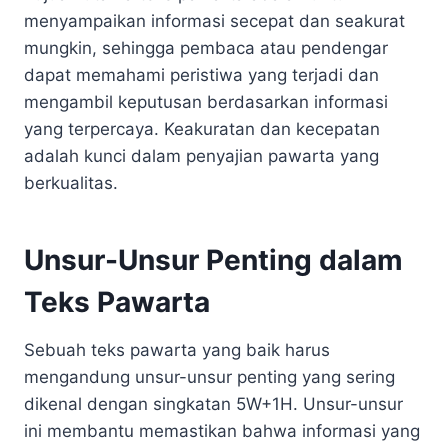
menyampaikan informasi secepat dan seakurat
mungkin, sehingga pembaca atau pendengar
dapat memahami peristiwa yang terjadi dan
mengambil keputusan berdasarkan informasi
yang terpercaya. Keakuratan dan kecepatan
adalah kunci dalam penyajian pawarta yang
berkualitas.
Unsur-Unsur Penting dalam
Teks Pawarta
Sebuah teks pawarta yang baik harus
mengandung unsur-unsur penting yang sering
dikenal dengan singkatan 5W+1H. Unsur-unsur
ini membantu memastikan bahwa informasi yang