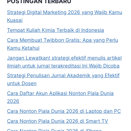
POSTINGAN TERBARU
Strategi Digital Marketing 2026 yang Wajib Kamu
Kuasai
Tempat Kuliah Kimia Terbaik di Indonesia
Cara Membuat Twibbon Gratis: Apa yang Perlu
Kamu Ketahui
Jangan Lewatkan! strategi efektif menulis artikel
ilmiah untuk jurnal terakreditasi Ini Wajib Dicoba
Strategi Penulisan Jurnal Akademik yang Efektif
untuk Dosen
Cara Daftar Akun Aplikasi Nonton Piala Dunia
2026
Cara Nonton Piala Dunia 2026 di Laptop dan PC
Cara Nonton Piala Dunia 2026 di Smart TV
Cara Nonton Piala Dunia 2026 di iPhone