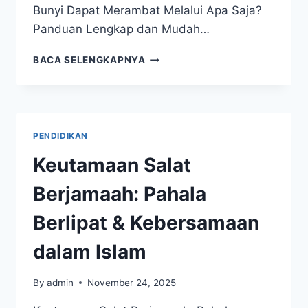
Bunyi Dapat Merambat Melalui Apa Saja?
Panduan Lengkap dan Mudah…
BUNYI
BACA SELENGKAPNYA
DAPAT
MERAMBAT
MELALUI
APA
SAJA?
PENDIDIKAN
PANDUAN
LENGKAP
Keutamaan Salat
DAN
MUDAH
Berjamaah: Pahala
DIPAHAMI
Berlipat & Kebersamaan
dalam Islam
By
admin
November 24, 2025