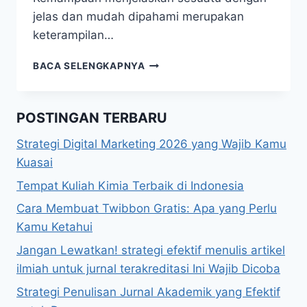
jelas dan mudah dipahami merupakan
keterampilan…
KEMAMPUAN
BACA SELENGKAPNYA
MENJELASKAN:
CARA
MENINGKATKAN
POSTINGAN TERBARU
KETERAMPILAN
KOMUNIKASI
Strategi Digital Marketing 2026 yang Wajib Kamu
ANDA
Kuasai
Tempat Kuliah Kimia Terbaik di Indonesia
Cara Membuat Twibbon Gratis: Apa yang Perlu
Kamu Ketahui
Jangan Lewatkan! strategi efektif menulis artikel
ilmiah untuk jurnal terakreditasi Ini Wajib Dicoba
Strategi Penulisan Jurnal Akademik yang Efektif