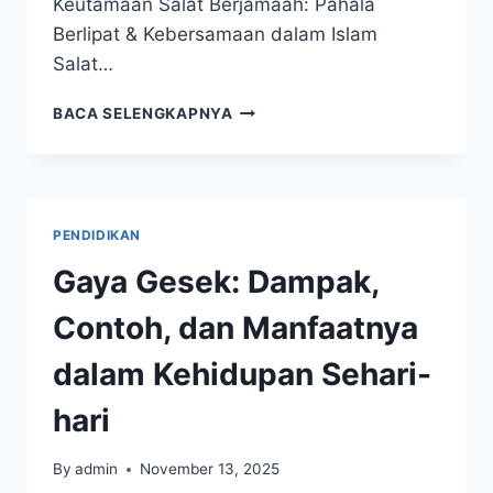
Keutamaan Salat Berjamaah: Pahala
Berlipat & Kebersamaan dalam Islam
Salat…
KEUTAMAAN
BACA SELENGKAPNYA
SALAT
BERJAMAAH:
PAHALA
BERLIPAT
&
PENDIDIKAN
KEBERSAMAAN
DALAM
Gaya Gesek: Dampak,
ISLAM
Contoh, dan Manfaatnya
dalam Kehidupan Sehari-
hari
By
admin
November 13, 2025