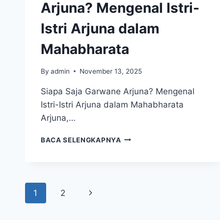
Arjuna? Mengenal Istri-
Istri Arjuna dalam
Mahabharata
By
admin
November 13, 2025
Siapa Saja Garwane Arjuna? Mengenal
Istri-Istri Arjuna dalam Mahabharata
Arjuna,…
SIAPA
BACA SELENGKAPNYA
SAJA
GARWANE
ARJUNA?
MENGENAL
Page
ISTRI-
Next
1
2
ISTRI
navigation
ARJUNA
Page
DALAM