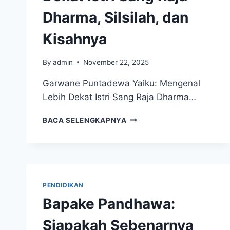
Dharma, Silsilah, dan
Kisahnya
By
admin
November 22, 2025
Garwane Puntadewa Yaiku: Mengenal
Lebih Dekat Istri Sang Raja Dharma…
GARWANE
BACA SELENGKAPNYA
PUNTADEWA
YAIKU:
MENGENAL
LEBIH
DEKAT
ISTRI
PENDIDIKAN
SANG
Bapake Pandhawa:
RAJA
DHARMA,
Siapakah Sebenarnya
SILSILAH,