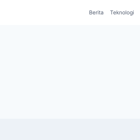
Berita
Teknologi