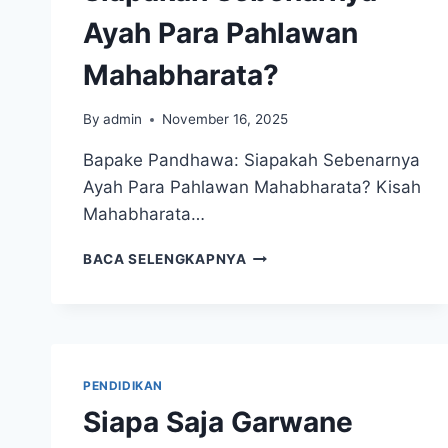
DAN
Ayah Para Pahlawan
KISAHNYA
Mahabharata?
By
admin
November 16, 2025
Bapake Pandhawa: Siapakah Sebenarnya
Ayah Para Pahlawan Mahabharata? Kisah
Mahabharata…
BAPAKE
BACA SELENGKAPNYA
PANDHAWA:
SIAPAKAH
SEBENARNYA
AYAH
PARA
PAHLAWAN
PENDIDIKAN
MAHABHARATA?
Siapa Saja Garwane