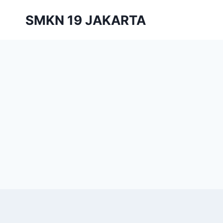
Skip
SMKN 19 JAKARTA
to
content