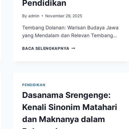
Pendidikan
By
admin
November 29, 2025
Tembang Dolanan: Warisan Budaya Jawa
yang Mendalam dan Relevan Tembang…
TEMBANG
BACA SELENGKAPNYA
DOLANAN:
MENGENAL
WARISAN
BUDAYA
JAWA
YANG
PENDIDIKAN
SARAT
Dasanama Srengenge:
MAKNA
DAN
Kenali Sinonim Matahari
NILAI
PENDIDIKAN
dan Maknanya dalam