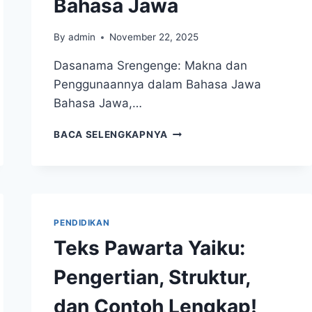
Bahasa Jawa
By
admin
November 22, 2025
Dasanama Srengenge: Makna dan
Penggunaannya dalam Bahasa Jawa
Bahasa Jawa,…
DASANAMA
BACA SELENGKAPNYA
SRENGENGE:
KENALI
SINONIM
MATAHARI
DAN
MAKNANYA
PENDIDIKAN
DALAM
Teks Pawarta Yaiku:
BAHASA
JAWA
Pengertian, Struktur,
dan Contoh Lengkap!