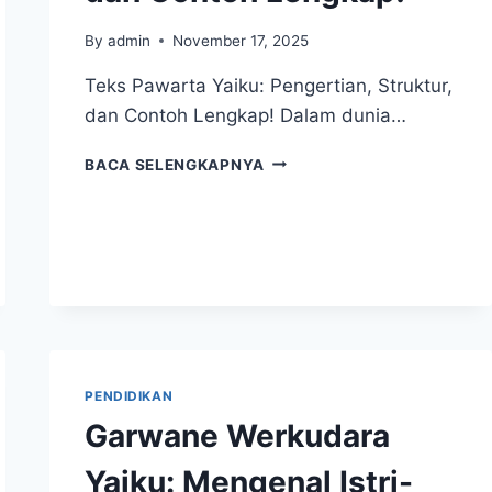
By
admin
November 17, 2025
Teks Pawarta Yaiku: Pengertian, Struktur,
dan Contoh Lengkap! Dalam dunia…
TEKS
BACA SELENGKAPNYA
PAWARTA
YAIKU:
PENGERTIAN,
STRUKTUR,
DAN
CONTOH
LENGKAP!
PENDIDIKAN
Garwane Werkudara
Yaiku: Mengenal Istri-