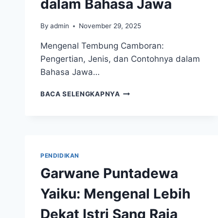
dalam Bahasa Jawa
By
admin
November 29, 2025
Mengenal Tembung Camboran:
Pengertian, Jenis, dan Contohnya dalam
Bahasa Jawa…
MENGENAL
BACA SELENGKAPNYA
TEMBUNG
CAMBORAN:
PENGERTIAN,
JENIS,
DAN
CONTOHNYA
PENDIDIKAN
DALAM
Garwane Puntadewa
BAHASA
JAWA
Yaiku: Mengenal Lebih
Dekat Istri Sang Raja