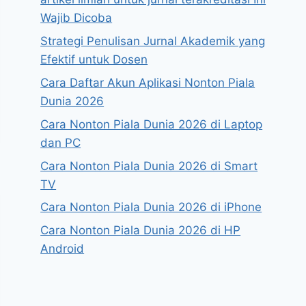
Wajib Dicoba
Strategi Penulisan Jurnal Akademik yang
Efektif untuk Dosen
Cara Daftar Akun Aplikasi Nonton Piala
Dunia 2026
Cara Nonton Piala Dunia 2026 di Laptop
dan PC
Cara Nonton Piala Dunia 2026 di Smart
TV
Cara Nonton Piala Dunia 2026 di iPhone
Cara Nonton Piala Dunia 2026 di HP
Android