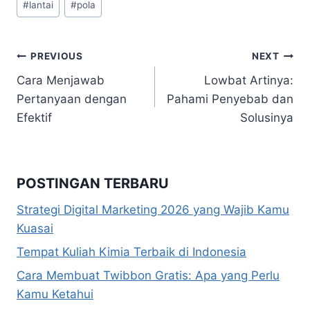
#
lantai
#
pola
Tags:
Navigasi
PREVIOUS
NEXT
Cara Menjawab
Lowbat Artinya:
pos
Pertanyaan dengan
Pahami Penyebab dan
Efektif
Solusinya
POSTINGAN TERBARU
Strategi Digital Marketing 2026 yang Wajib Kamu
Kuasai
Tempat Kuliah Kimia Terbaik di Indonesia
Cara Membuat Twibbon Gratis: Apa yang Perlu
Kamu Ketahui