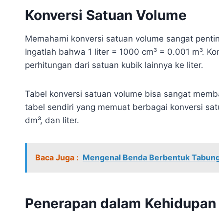
Konversi Satuan Volume
Memahami konversi satuan volume sangat pentin
Ingatlah bahwa 1 liter = 1000 cm³ = 0.001 m³. K
perhitungan dari satuan kubik lainnya ke liter.
Tabel konversi satuan volume bisa sangat mem
tabel sendiri yang memuat berbagai konversi sat
dm³, dan liter.
Baca Juga :
Mengenal Benda Berbentuk Tabung:
Penerapan dalam Kehidupan 