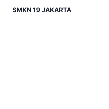
Skip
SMKN 19 JAKARTA
to
content