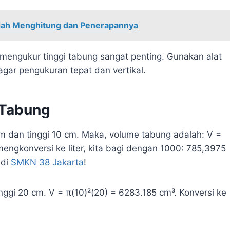
ah Menghitung dan Penerapannya
m mengukur tinggi tabung sangat penting. Gunakan alat
 agar pengukuran tepat dan vertikal.
 Tabung
 cm dan tinggi 10 cm. Maka, volume tabung adalah: V =
mengkonversi ke liter, kita bagi dengan 1000: 785,3975
 di
SMKN 38 Jakarta
!
inggi 20 cm. V = π(10)²(20) = 6283.185 cm³. Konversi ke