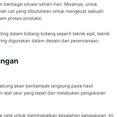
berbagai situasi sehari-hari. Misalnya, untuk
mlah cat yang dibutuhkan untuk mengecat sebuah
lam proses produksi.
g dalam bidang-bidang seperti teknik sipil, teknik
ering digunakan dalam desain dan perencanaan.
ungan
i tabung akan berdampak langsung pada hasil
n alat ukur yang tepat dan melakukan pengukuran
a-rata untuk meminimalkan kesalahan pengukuran. Ini