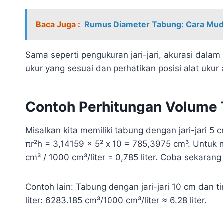
Baca Juga :
Rumus Diameter Tabung: Cara Mud
Sama seperti pengukuran jari-jari, akurasi dala
ukur yang sesuai dan perhatikan posisi alat ukur
Contoh Perhitungan Volume
Misalkan kita memiliki tabung dengan jari-jari 5
πr²h = 3,14159 x 5² x 10 = 785,3975 cm³. Untuk 
cm³ / 1000 cm³/liter = 0,785 liter. Coba sekarang
Contoh lain: Tabung dengan jari-jari 10 cm dan t
liter: 6283.185 cm³/1000 cm³/liter ≈ 6.28 liter.