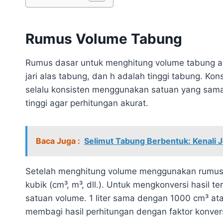
Rumus Volume Tabung
Rumus dasar untuk menghitung volume tabung ada
jari alas tabung, dan h adalah tinggi tabung. Kons
selalu konsisten menggunakan satuan yang sama (
tinggi agar perhitungan akurat.
Baca Juga :
Selimut Tabung Berbentuk: Kenali J
Setelah menghitung volume menggunakan rumus d
kubik (cm³, m³, dll.). Untuk mengkonversi hasil te
satuan volume. 1 liter sama dengan 1000 cm³ atau
membagi hasil perhitungan dengan faktor konvers