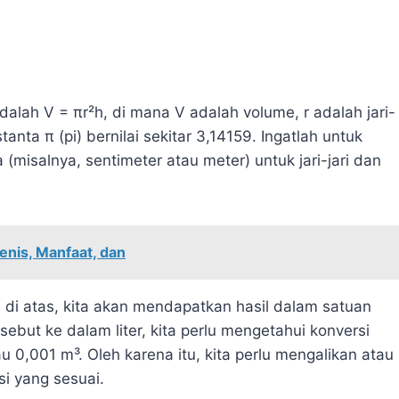
lah V = πr²h, di mana V adalah volume, r adalah jari-
tanta π (pi) bernilai sekitar 3,14159. Ingatlah untuk
misalnya, sentimeter atau meter) untuk jari-jari dan
enis, Manfaat, dan
i atas, kita akan mendapatkan hasil dalam satuan
rsebut ke dalam liter, kita perlu mengetahui konversi
 0,001 m³. Oleh karena itu, kita perlu mengalikan atau
i yang sesuai.