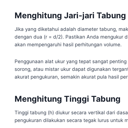
Menghitung Jari-jari Tabung
Jika yang diketahui adalah diameter tabung, mak
dengan dua (r = d/2). Pastikan Anda mengukur 
akan mempengaruhi hasil perhitungan volume.
Penggunaan alat ukur yang tepat sangat penting 
sorong, atau mistar ukur dapat digunakan tergan
akurat pengukuran, semakin akurat pula hasil pe
Menghitung Tinggi Tabung
Tinggi tabung (h) diukur secara vertikal dari da
pengukuran dilakukan secara tegak lurus untuk 